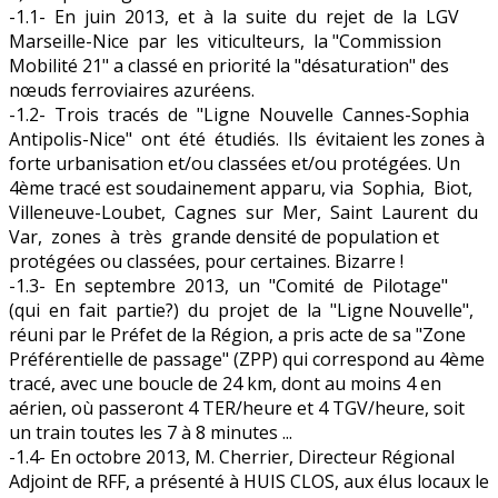
-1.1- En juin 2013, et à la suite du rejet de la LGV
Marseille-Nice par les viticulteurs, la "Commission
Mobilité 21" a classé en priorité la "désaturation" des
nœuds ferroviaires azuréens.
-1.2- Trois tracés de "Ligne Nouvelle Cannes-Sophia
Antipolis-Nice" ont été étudiés. Ils évitaient les zones à
forte urbanisation et/ou classées et/ou protégées. Un
4ème tracé est soudainement apparu, via Sophia, Biot,
Villeneuve-Loubet, Cagnes sur Mer, Saint Laurent du
Var, zones à très grande densité de population et
protégées ou classées, pour certaines. Bizarre !
-1.3- En septembre 2013, un "Comité de Pilotage"
(qui en fait partie?) du projet de la "Ligne Nouvelle",
réuni par le Préfet de la Région, a pris acte de sa "Zone
Préférentielle de passage" (ZPP) qui correspond au 4ème
tracé, avec une boucle de 24 km, dont au moins 4 en
aérien, où passeront 4 TER/heure et 4 TGV/heure, soit
un train toutes les 7 à 8 minutes ...
-1.4- En octobre 2013, M. Cherrier, Directeur Régional
Adjoint de RFF, a présenté à HUIS CLOS, aux élus locaux le